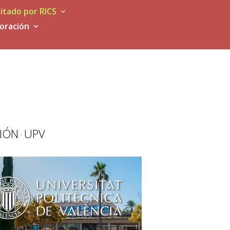
itado por RICS
loración
CIÓN
UPV
·