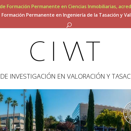
de Formación Permanente en Ciencias Inmobiliarias, acred
 Formación Permanente en Ingeniería de la Tasación y Va
DE INVESTIGACIÓN EN VALORACIÓN Y TASA