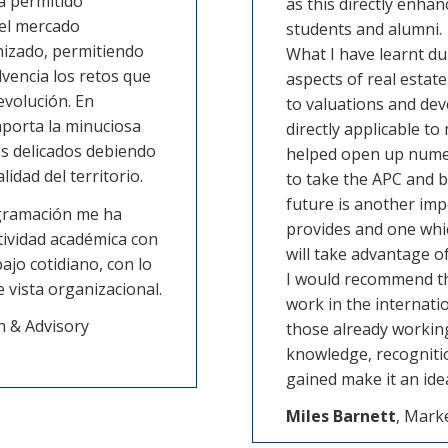
a permitido
as this directly enhan
del mercado
students and alumni.
nizado, permitiendo
What I have learnt du
vencia los retos que
aspects of real estat
evolución. En
to valuations and de
 aporta la minuciosa
directly applicable t
ios delicados debiendo
helped open up nume
idad del territorio.
to take the APC and 
future is another imp
rogramación me ha
provides and one whic
tividad académica con
will take advantage of
bajo cotidiano, con lo
I would recommend th
e vista organizacional.
work in the internati
n & Advisory
those already working
knowledge, recognitio
gained make it an idea
Miles Barnett
, Marke