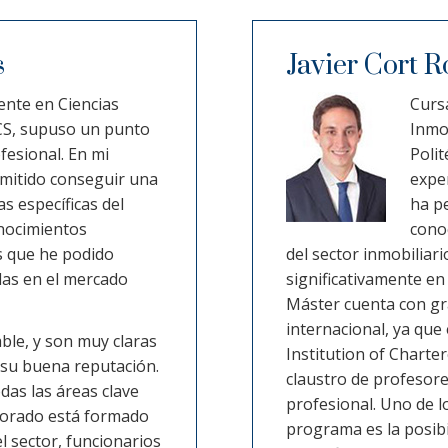
s
Javier Cort R
nte en Ciencias
Curs
ICS, supuso un punto
Inmob
fesional. En mi
Polit
rmitido conseguir una
expe
s específicas del
ha pe
onocimientos
cono
s que he podido
del sector inmobiliar
das en el mercado
significativamente en 
Máster cuenta con g
internacional, ya que 
able, y son muy claras
Institution of Charter
 su buena reputación.
claustro de profesore
das las áreas clave
profesional. Uno de l
esorado está formado
programa es la posib
l sector, funcionarios