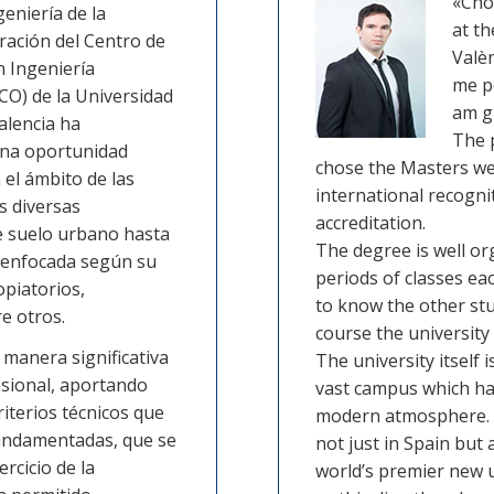
«Cho
geniería de la
at th
ración del Centro de
Valèn
n Ingeniería
me pe
CO) de la Universidad
am g
alencia ha
The p
na oportunidad
chose the Masters were
 el ámbito de las
international recogni
s diversas
accreditation.
de suelo urbano hasta
The degree is well or
s enfocada según su
periods of classes ea
opiatorios,
to know the other stu
re otros.
course the university 
manera significativa
The university itself 
esional, aportando
vast campus which has
iterios técnicos que
modern atmosphere. I
 fundamentadas, que se
not just in Spain but
rcicio de la
world’s premier new u