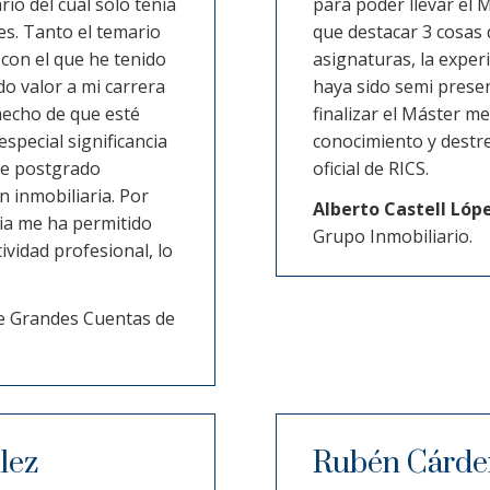
rio del cual sólo tenía
para poder llevar el M
s. Tanto el temario
que destacar 3 cosas d
con el que he tenido
asignaturas, la exper
do valor a mi carrera
haya sido semi presen
hecho de que esté
finalizar el Máster me
special significancia
conocimiento y destr
de postgrado
oficial de RICS.
n inmobiliaria. Por
Alberto Castell Lóp
cia me ha permitido
Grupo Inmobiliario.
vidad profesional, lo
e Grandes Cuentas de
lez
Rubén Cárden