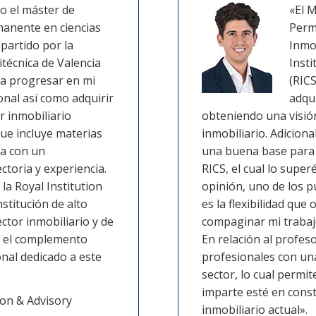
o el máster de
«El 
anente en ciencias
Perm
mpartido por la
Inmob
itécnica de Valencia
Insti
a progresar en mi
(RICS
onal así como adquirir
adqu
r inmobiliario
obteniendo una visión
que incluye materias
inmobiliario. Adicio
ta con un
una buena base para
toria y experiencia.
RICS, el cual lo superé
la Royal Institution
opinión, uno de los p
stitución de alto
es la flexibilidad que
ector inmobiliario y de
compaginar mi trabajo
en el complemento
En relación al profes
onal dedicado a este
profesionales con una
sector, lo cual permi
imparte esté en const
ion & Advisory
inmobiliario actual».