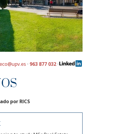
neco@upv.es
·
963 877 032
·
NOS
ado por RICS
t