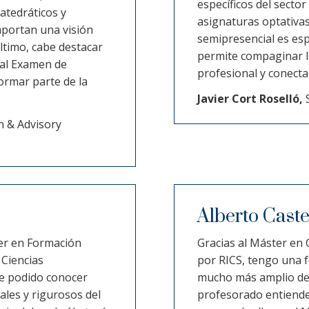
específicos del sector
atedráticos y
asignaturas optativas
aportan una visión
semipresencial es esp
ltimo, cabe destacar
permite compaginar la
 al Examen de
profesional y conecta
ormar parte de la
Javier Cort Roselló,
S
n & Advisory
Alberto Caste
ter en Formación
Gracias al Máster en 
Ciencias
por RICS, tengo una 
he podido conocer
mucho más amplio dent
ales y rigurosos del
profesorado entiende 