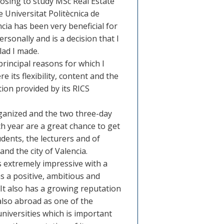
osing to study MSc Real Estate
e Universitat Politècnica de
cia has been very beneficial for
rsonally and is a decision that I
lad I made.
rincipal reasons for which I
 its flexibility, content and the
tion provided by its RICS
ganized and the two three-day
ch year are a great chance to get
dents, the lecturers and of
and the city of Valencia.
is extremely impressive with a
 a positive, ambitious and
t also has a growing reputation
 also abroad as one of the
niversities which is important